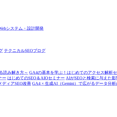
Webシステム・設計開発
グ
テクニカルSEOブログ
る読み解き方～
GA4の基本を学ぶ！はじめてのアクセス解析
ナー
はじめてのSEO＆AIOセミナー
AIがSEOと検索に与えた影
ディアSEO改善
GA4 × 生成AI（Gemini）で広がるデータ分