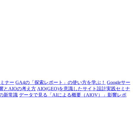
セミナー
GA4の「探索レポート」の使い方を学ぶ！
Googleサー
響とAIOの考え方
AIO(GEO)を意識したサイト設計実践セミナ
析の新常識
データで見る「AIによる概要（AIOV）」影響レポ