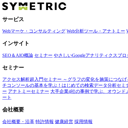
サービス
Webマーケ・コンサルティング
Web分析ツール・アナトミー
インサイト
SEO＆AIO概論
セミナー
やさしいGoogleアナリティクスブロ
セミナー
アクセス解析超入門セミナー ～グラフの変化を施策につなげ
チコンソールの基本を学ぶ！はじめての検索データ分析セミ
ー
アナトミーセミナー
大手企業4社の事例で学ぶ、オウンドメ
ート
会社概要
会社概要・沿革
特許情報
健康経営
採用情報